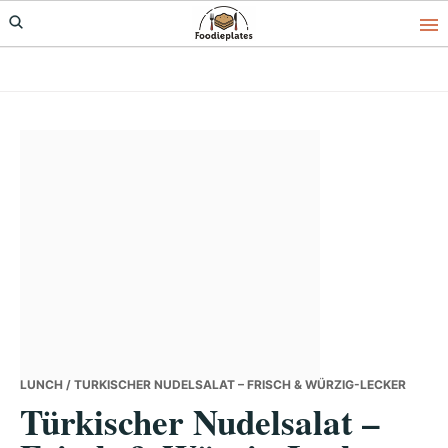
Skip
Skip
Skip
to
to
to
primary
main
primary
navigation
content
sidebar
LUNCH
/ TÜRKISCHER NUDELSALAT – FRISCH & WÜRZIG-LECKER
Türkischer Nudelsalat –